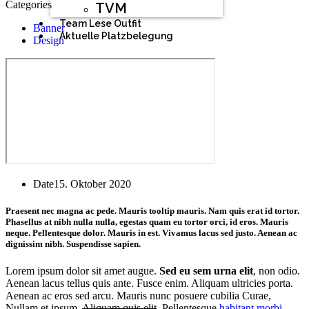
Categories
TVM
Team Lese Outfit
Banner
Aktuelle Platzbelegung
Design
Date
15. Oktober 2020
Praesent nec magna ac pede. Mauris
tooltip
mauris. Nam quis erat id tortor.
Phasellus at nibh nulla nulla, egestas quam eu tortor orci, id eros. Mauris
neque. Pellentesque dolor. Mauris in est. Vivamus lacus sed justo. Aenean ac
dignissim nibh. Suspendisse sapien.
Lorem ipsum dolor sit amet augue.
Sed eu sem urna elit
, non odio.
Aenean lacus tellus quis ante. Fusce enim. Aliquam ultricies porta.
Aenean ac eros sed arcu. Mauris nunc posuere cubilia Curae,
Nullam et ipsum.
Aliquam quis elit
. Pellentesque
habitant morbi