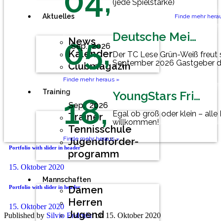
04,
(jede Spielstärke)
Aktuelles
Finde mehr hera
Deutsche Meisterschaft Herren 60
05,
News
Sep.
2026
Kalender
Der TC Lese Grün-Weiß freut 
September 2026 Gastgeber d
Clubmagazin
Mannschaftsmeisterschaft der
Finde mehr heraus »
Training
YoungStars Friday
18,
Sep.
2026
Egal ob groß oder klein – alle
Trainer
willkommen!
Tennisschule
Finde mehr heraus »
Jugendförder-
Portfolio with slider in header
programm
15. Oktober 2020
Mannschaften
Portfolio with slider in header
Damen
Herren
15. Oktober 2020
Jugend
Published by
Silvio Endruhn
on
15. Oktober 2020