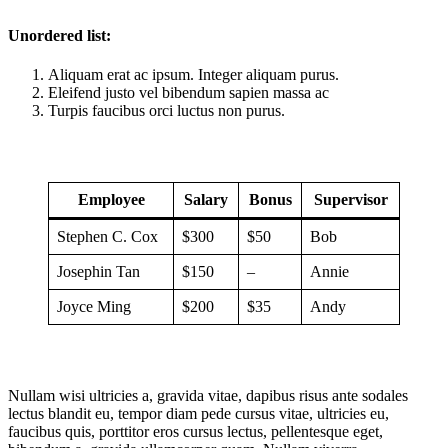
Unordered list:
Aliquam erat ac ipsum. Integer aliquam purus.
Eleifend justo vel bibendum sapien massa ac
Turpis faucibus orci luctus non purus.
Employee
Salary
Bonus
Supervisor
Stephen C. Cox
$300
$50
Bob
Josephin Tan
$150
–
Annie
Joyce Ming
$200
$35
Andy
Nullam wisi ultricies a, gravida vitae, dapibus risus ante sodales
lectus blandit eu, tempor diam pede cursus vitae, ultricies eu,
faucibus quis, porttitor eros cursus lectus, pellentesque eget,