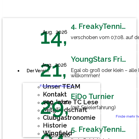
4. FreakyTennisFriday
14,
Aug.
2026
verschoben vom 07.08. auf den
YoungStars Friday
21,
Aug.
2026
Egal ob groß oder klein – alle
Der Verein
willkommen!
Unser TEAM
Finde mehr heraus »
Kontakt
EiDo Turnier
29,
100 Jahre TC Lese
Aug.
2026
(mit Spielerfahrung)
Mitgliedschaft
Clubgastronomie
Finde mehr h
Historie
5. FreakyTennisFriday
Wingfield
Sep.
2026