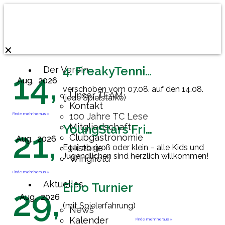
✕
4. FreakyTennisFriday
Der Verein
14,
Aug.
2026
verschoben vom 07.08. auf den 14.08.
Unser TEAM
(jede Spielstärke)
Kontakt
Finde mehr heraus »
100 Jahre TC Lese
Mitgliedschaft
YoungStars Friday
21,
Clubgastronomie
Aug.
2026
Egal ob groß oder klein – alle Kids und
Historie
Jugendlichen sind herzlich willkommen!
Wingfield
Finde mehr heraus »
Aktuelles
EiDo Turnier
29,
Aug.
2026
(mit Spielerfahrung)
News
Kalender
Finde mehr heraus »