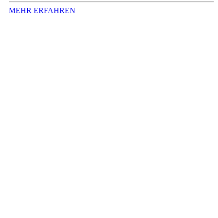
MEHR ERFAHREN
Startseite
Kontakt
Impressum
Datenschutz
Aktuelle Platzbelegung
TVM Mannschaftsmeldungen und Spieltermine