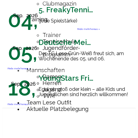
Clubmagazin
5. FreakyTennisFriday
04,
Sep.
2026
Training
(jede Spielstärke)
Finde mehr heraus »
Trainer
Deutsche Meisterschaft Herren 60
Tennisschule
05,
Jugendförder-
Sep.
2026
Der TC Lese Grün-Weiß freut sich, am
programm
Wochenende des 05. und 06.
September 2026 Gastgeber der
Endrunde zur Deutschen
Finde mehr heraus »
Mannschaften
Mannschaftsmeisterschaft der Herren
Damen
YoungStars Friday
18,
60 zu sein. Ab
[…]
Herren
Sep.
2026
Egal ob groß oder klein – alle Kids und
Jugend
Jugendlichen sind herzlich willkommen!
TVM
Team Lese Outfit
Finde mehr heraus »
Aktuelle Platzbelegung