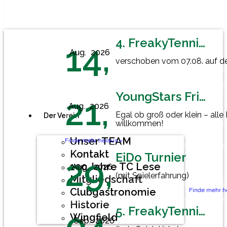
4. FreakyTennisFriday
14,
Aug.
2026
verschoben vom 07.08. auf den
YoungStars Friday
21,
Aug.
2026
Egal ob groß oder klein – alle
Der Verein
willkommen!
Unser TEAM
Finde mehr heraus »
Kontakt
EiDo Turnier
29,
100 Jahre TC Lese
Aug.
2026
(mit Spielerfahrung)
Mitgliedschaft
Clubgastronomie
Finde mehr h
Historie
5. FreakyTennisFriday
Wingfield
Sep.
2026