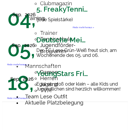
Clubmagazin
5. FreakyTennisFriday
04,
Sep.
2026
Training
(jede Spielstärke)
Finde mehr heraus »
Trainer
Deutsche Meisterschaft Herren 60
Tennisschule
05,
Jugendförder-
Sep.
2026
Der TC Lese Grün-Weiß freut sich, am
programm
Wochenende des 05. und 06.
September 2026 Gastgeber der
Endrunde zur Deutschen
Finde mehr heraus »
Mannschaften
Mannschaftsmeisterschaft der Herren
Damen
YoungStars Friday
18,
60 zu sein. Ab
[…]
Herren
Sep.
2026
Egal ob groß oder klein – alle Kids und
Jugend
Jugendlichen sind herzlich willkommen!
TVM
Team Lese Outfit
Finde mehr heraus »
Aktuelle Platzbelegung