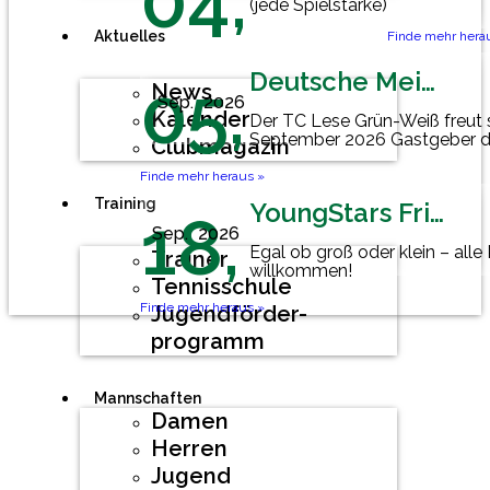
04,
(jede Spielstärke)
Aktuelles
Finde mehr hera
Deutsche Meisterschaft Herren 60
05,
News
Sep.
2026
Kalender
Der TC Lese Grün-Weiß freut 
September 2026 Gastgeber d
Clubmagazin
Mannschaftsmeisterschaft der
Finde mehr heraus »
Training
YoungStars Friday
18,
Sep.
2026
Egal ob groß oder klein – alle
Trainer
willkommen!
Tennisschule
Finde mehr heraus »
Jugendförder-
programm
Mannschaften
Damen
Herren
Jugend