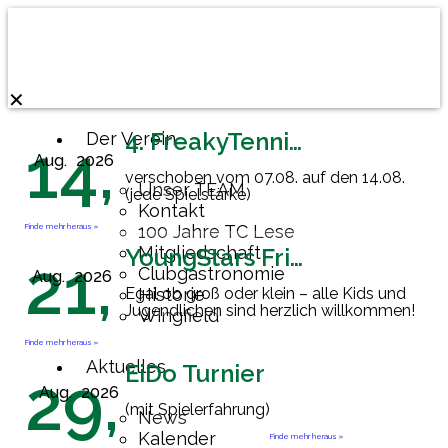
✕
4. FreakyTennisFriday
Der Verein
14,
Aug.
2026
verschoben vom 07.08. auf den 14.08.
Unser TEAM
(jede Spielstärke)
Kontakt
Finde mehr heraus »
100 Jahre TC Lese
Mitgliedschaft
YoungStars Friday
21,
Clubgastronomie
Aug.
2026
Egal ob groß oder klein – alle Kids und
Historie
Jugendlichen sind herzlich willkommen!
Wingfield
Finde mehr heraus »
Aktuelles
EiDo Turnier
29,
Aug.
2026
(mit Spielerfahrung)
News
Kalender
Finde mehr heraus »