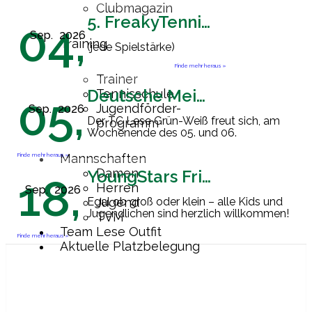
Clubmagazin
5. FreakyTennisFriday
04,
Sep.
2026
Training
(jede Spielstärke)
Finde mehr heraus »
Trainer
Deutsche Meisterschaft Herren 60
Tennisschule
05,
Jugendförder-
Sep.
2026
Der TC Lese Grün-Weiß freut sich, am
programm
Wochenende des 05. und 06.
September 2026 Gastgeber der
Endrunde zur Deutschen
Finde mehr heraus »
Mannschaften
Mannschaftsmeisterschaft der Herren
Damen
YoungStars Friday
18,
60 zu sein. Ab
[…]
Herren
Sep.
2026
Egal ob groß oder klein – alle Kids und
Jugend
Jugendlichen sind herzlich willkommen!
TVM
Team Lese Outfit
Finde mehr heraus »
Aktuelle Platzbelegung