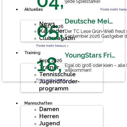
04,
(jede Spielstärke)
Aktuelles
Finde mehr hera
Deutsche Meisterschaft Herren 60
05,
News
Sep.
2026
Kalender
Der TC Lese Grün-Weiß freut 
September 2026 Gastgeber d
Clubmagazin
Mannschaftsmeisterschaft der
Finde mehr heraus »
Training
YoungStars Friday
18,
Sep.
2026
Egal ob groß oder klein – alle
Trainer
willkommen!
Tennisschule
Finde mehr heraus »
Jugendförder-
programm
Mannschaften
Damen
Herren
Jugend