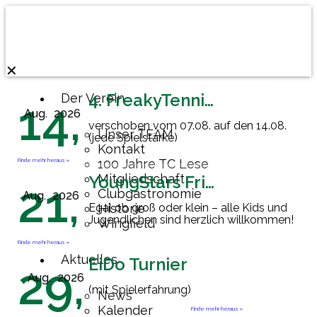
✕
4. FreakyTennisFriday
Der Verein
14,
Aug.
2026
verschoben vom 07.08. auf den 14.08.
Unser TEAM
(jede Spielstärke)
Kontakt
Finde mehr heraus »
100 Jahre TC Lese
Mitgliedschaft
YoungStars Friday
21,
Clubgastronomie
Aug.
2026
Egal ob groß oder klein – alle Kids und
Historie
Jugendlichen sind herzlich willkommen!
Wingfield
Finde mehr heraus »
Aktuelles
EiDo Turnier
29,
Aug.
2026
(mit Spielerfahrung)
News
Kalender
Finde mehr heraus »