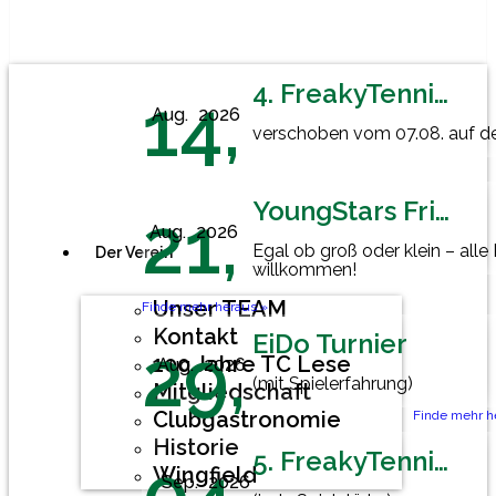
4. FreakyTennisFriday
14,
Aug.
2026
verschoben vom 07.08. auf den
YoungStars Friday
21,
Aug.
2026
Egal ob groß oder klein – alle
Der Verein
willkommen!
Unser TEAM
Finde mehr heraus »
Kontakt
EiDo Turnier
29,
100 Jahre TC Lese
Aug.
2026
(mit Spielerfahrung)
Mitgliedschaft
Clubgastronomie
Finde mehr h
Historie
5. FreakyTennisFriday
Wingfield
Sep.
2026