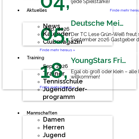
04,
(jede Spielstärke)
Aktuelles
Finde mehr hera
Deutsche Meisterschaft Herren 60
05,
News
Sep.
2026
Kalender
Der TC Lese Grün-Weiß freut 
September 2026 Gastgeber d
Clubmagazin
Mannschaftsmeisterschaft der
Finde mehr heraus »
Training
YoungStars Friday
18,
Sep.
2026
Egal ob groß oder klein – alle
Trainer
willkommen!
Tennisschule
Finde mehr heraus »
Jugendförder-
programm
Mannschaften
Damen
Herren
Jugend