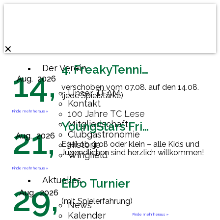
✕
4. FreakyTennisFriday
Der Verein
14,
Aug.
2026
verschoben vom 07.08. auf den 14.08.
Unser TEAM
(jede Spielstärke)
Kontakt
Finde mehr heraus »
100 Jahre TC Lese
Mitgliedschaft
YoungStars Friday
21,
Clubgastronomie
Aug.
2026
Egal ob groß oder klein – alle Kids und
Historie
Jugendlichen sind herzlich willkommen!
Wingfield
Finde mehr heraus »
Aktuelles
EiDo Turnier
29,
Aug.
2026
(mit Spielerfahrung)
News
Kalender
Finde mehr heraus »