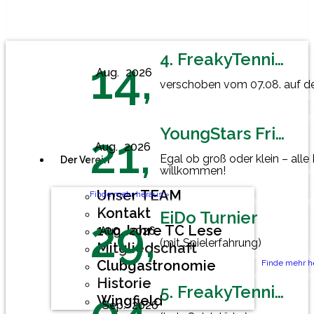
4. FreakyTennisFriday
14,
Aug.
2026
verschoben vom 07.08. auf den
YoungStars Friday
21,
Aug.
2026
Egal ob groß oder klein – alle
Der Verein
willkommen!
Unser TEAM
Finde mehr heraus »
Kontakt
EiDo Turnier
29,
100 Jahre TC Lese
Aug.
2026
(mit Spielerfahrung)
Mitgliedschaft
Clubgastronomie
Finde mehr h
Historie
5. FreakyTennisFriday
Wingfield
Sep.
2026