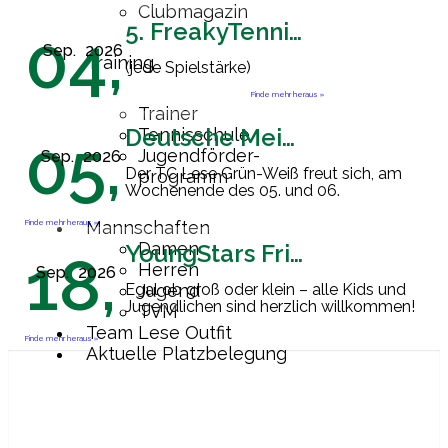
Clubmagazin
5. FreakyTennisFriday
04,
Sep.
2026
Training
(jede Spielstärke)
Finde mehr heraus »
Trainer
Deutsche Meisterschaft Herren 60
Tennisschule
05,
Jugendförder-
Sep.
2026
Der TC Lese Grün-Weiß freut sich, am
programm
Wochenende des 05. und 06.
September 2026 Gastgeber der
Endrunde zur Deutschen
Finde mehr heraus »
Mannschaften
Mannschaftsmeisterschaft der Herren
Damen
YoungStars Friday
18,
60 zu sein. Ab
[…]
Herren
Sep.
2026
Egal ob groß oder klein – alle Kids und
Jugend
Jugendlichen sind herzlich willkommen!
TVM
Team Lese Outfit
Finde mehr heraus »
Aktuelle Platzbelegung