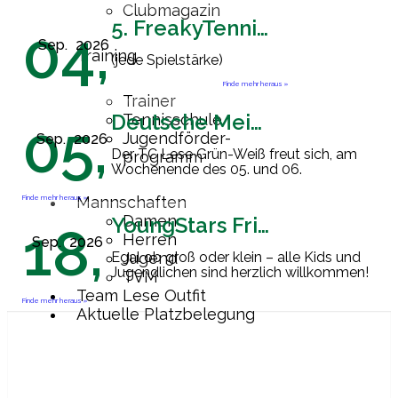
Clubmagazin
5. FreakyTennisFriday
04,
Sep.
2026
Training
(jede Spielstärke)
Finde mehr heraus »
Trainer
Deutsche Meisterschaft Herren 60
Tennisschule
05,
Jugendförder-
Sep.
2026
Der TC Lese Grün-Weiß freut sich, am
programm
Wochenende des 05. und 06.
September 2026 Gastgeber der
Endrunde zur Deutschen
Finde mehr heraus »
Mannschaften
Mannschaftsmeisterschaft der Herren
Damen
YoungStars Friday
18,
60 zu sein. Ab
[…]
Herren
Sep.
2026
Egal ob groß oder klein – alle Kids und
Jugend
Jugendlichen sind herzlich willkommen!
TVM
Team Lese Outfit
Finde mehr heraus »
Aktuelle Platzbelegung