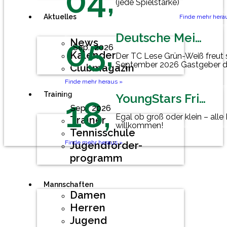
04,
(jede Spielstärke)
Aktuelles
Finde mehr hera
Deutsche Meisterschaft Herren 60
05,
News
Sep.
2026
Kalender
Der TC Lese Grün-Weiß freut 
September 2026 Gastgeber d
Clubmagazin
Mannschaftsmeisterschaft der
Finde mehr heraus »
Training
YoungStars Friday
18,
Sep.
2026
Egal ob groß oder klein – alle
Trainer
willkommen!
Tennisschule
Finde mehr heraus »
Jugendförder-
programm
Mannschaften
Damen
Herren
Jugend