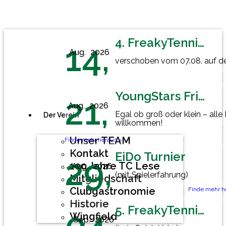
4. FreakyTennisFriday
14,
Aug.
2026
verschoben vom 07.08. auf den
YoungStars Friday
21,
Aug.
2026
Egal ob groß oder klein – alle
Der Verein
willkommen!
Unser TEAM
Finde mehr heraus »
Kontakt
EiDo Turnier
29,
100 Jahre TC Lese
Aug.
2026
(mit Spielerfahrung)
Mitgliedschaft
Clubgastronomie
Finde mehr h
Historie
5. FreakyTennisFriday
Wingfield
Sep.
2026