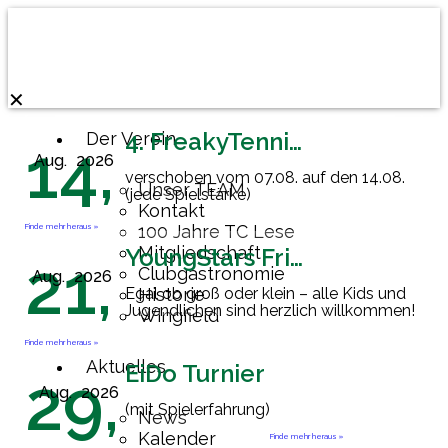
✕
4. FreakyTennisFriday
Der Verein
14,
Aug.
2026
verschoben vom 07.08. auf den 14.08.
Unser TEAM
(jede Spielstärke)
Kontakt
Finde mehr heraus »
100 Jahre TC Lese
Mitgliedschaft
YoungStars Friday
21,
Clubgastronomie
Aug.
2026
Egal ob groß oder klein – alle Kids und
Historie
Jugendlichen sind herzlich willkommen!
Wingfield
Finde mehr heraus »
Aktuelles
EiDo Turnier
29,
Aug.
2026
(mit Spielerfahrung)
News
Kalender
Finde mehr heraus »