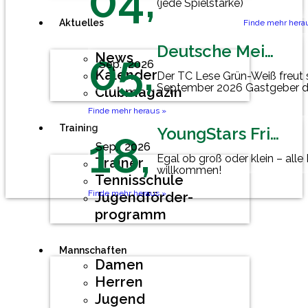
04,
(jede Spielstärke)
Aktuelles
Finde mehr hera
Deutsche Meisterschaft Herren 60
05,
News
Sep.
2026
Kalender
Der TC Lese Grün-Weiß freut 
September 2026 Gastgeber d
Clubmagazin
Mannschaftsmeisterschaft der
Finde mehr heraus »
Training
YoungStars Friday
18,
Sep.
2026
Egal ob groß oder klein – alle
Trainer
willkommen!
Tennisschule
Finde mehr heraus »
Jugendförder-
programm
Mannschaften
Damen
Herren
Jugend