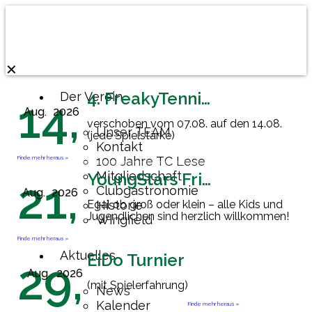
✕
4. FreakyTennisFriday
Der Verein
14,
Aug.
2026
verschoben vom 07.08. auf den 14.08.
Unser TEAM
(jede Spielstärke)
Kontakt
Finde mehr heraus »
100 Jahre TC Lese
Mitgliedschaft
YoungStars Friday
21,
Clubgastronomie
Aug.
2026
Egal ob groß oder klein – alle Kids und
Historie
Jugendlichen sind herzlich willkommen!
Wingfield
Finde mehr heraus »
Aktuelles
EiDo Turnier
29,
Aug.
2026
(mit Spielerfahrung)
News
Kalender
Finde mehr heraus »