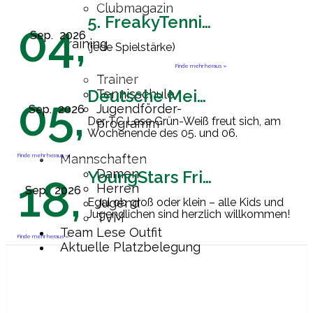
Clubmagazin
5. FreakyTennisFriday
04,
Sep.
2026
Training
(jede Spielstärke)
Finde mehr heraus »
Trainer
Deutsche Meisterschaft Herren 60
Tennisschule
05,
Jugendförder-
Sep.
2026
Der TC Lese Grün-Weiß freut sich, am
programm
Wochenende des 05. und 06.
September 2026 Gastgeber der
Endrunde zur Deutschen
Finde mehr heraus »
Mannschaften
Mannschaftsmeisterschaft der Herren
Damen
YoungStars Friday
18,
60 zu sein. Ab
[…]
Herren
Sep.
2026
Egal ob groß oder klein – alle Kids und
Jugend
Jugendlichen sind herzlich willkommen!
TVM
Team Lese Outfit
Finde mehr heraus »
Aktuelle Platzbelegung