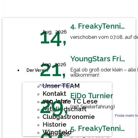
4. FreakyTennisFriday
14,
Aug.
2026
verschoben vom 07.08. auf den
YoungStars Friday
21,
Aug.
2026
Egal ob groß oder klein – alle
Der Verein
willkommen!
Unser TEAM
Finde mehr heraus »
Kontakt
EiDo Turnier
29,
100 Jahre TC Lese
Aug.
2026
(mit Spielerfahrung)
Mitgliedschaft
Clubgastronomie
Finde mehr h
Historie
5. FreakyTennisFriday
Wingfield
Sep.
2026