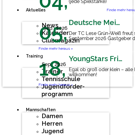
04,
(jede Spielstärke)
Aktuelles
Finde mehr hera
Deutsche Meisterschaft Herren 60
05,
News
Sep.
2026
Kalender
Der TC Lese Grün-Weiß freut 
September 2026 Gastgeber d
Clubmagazin
Mannschaftsmeisterschaft der
Finde mehr heraus »
Training
YoungStars Friday
18,
Sep.
2026
Egal ob groß oder klein – alle
Trainer
willkommen!
Tennisschule
Finde mehr heraus »
Jugendförder-
programm
Mannschaften
Damen
Herren
Jugend