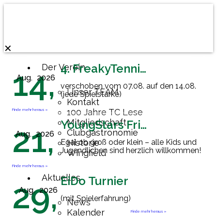
✕
4. FreakyTennisFriday
Der Verein
14,
Aug.
2026
verschoben vom 07.08. auf den 14.08.
Unser TEAM
(jede Spielstärke)
Kontakt
Finde mehr heraus »
100 Jahre TC Lese
Mitgliedschaft
YoungStars Friday
21,
Clubgastronomie
Aug.
2026
Egal ob groß oder klein – alle Kids und
Historie
Jugendlichen sind herzlich willkommen!
Wingfield
Finde mehr heraus »
Aktuelles
EiDo Turnier
29,
Aug.
2026
(mit Spielerfahrung)
News
Kalender
Finde mehr heraus »