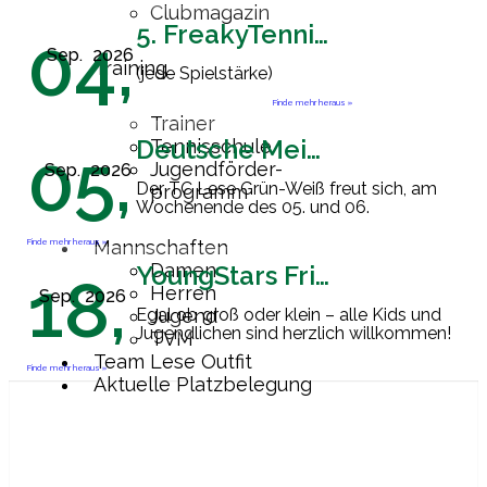
Clubmagazin
5. FreakyTennisFriday
04,
Sep.
2026
Training
(jede Spielstärke)
Finde mehr heraus »
Trainer
Deutsche Meisterschaft Herren 60
Tennisschule
05,
Jugendförder-
Sep.
2026
Der TC Lese Grün-Weiß freut sich, am
programm
Wochenende des 05. und 06.
September 2026 Gastgeber der
Endrunde zur Deutschen
Finde mehr heraus »
Mannschaften
Mannschaftsmeisterschaft der Herren
Damen
YoungStars Friday
18,
60 zu sein. Ab
[…]
Herren
Sep.
2026
Egal ob groß oder klein – alle Kids und
Jugend
Jugendlichen sind herzlich willkommen!
TVM
Team Lese Outfit
Finde mehr heraus »
Aktuelle Platzbelegung