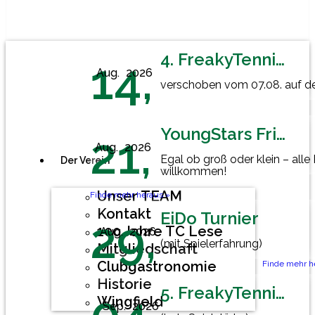
4. FreakyTennisFriday
14,
Aug.
2026
verschoben vom 07.08. auf den
YoungStars Friday
21,
Aug.
2026
Egal ob groß oder klein – alle
Der Verein
willkommen!
Unser TEAM
Finde mehr heraus »
Kontakt
EiDo Turnier
29,
100 Jahre TC Lese
Aug.
2026
(mit Spielerfahrung)
Mitgliedschaft
Clubgastronomie
Finde mehr h
Historie
5. FreakyTennisFriday
Wingfield
Sep.
2026