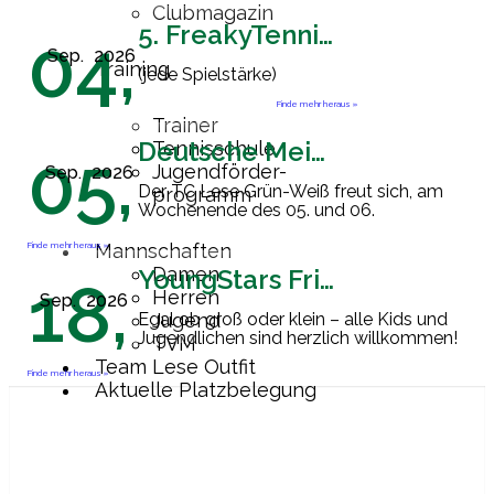
Clubmagazin
5. FreakyTennisFriday
04,
Sep.
2026
Training
(jede Spielstärke)
Finde mehr heraus »
Trainer
Deutsche Meisterschaft Herren 60
Tennisschule
05,
Jugendförder-
Sep.
2026
Der TC Lese Grün-Weiß freut sich, am
programm
Wochenende des 05. und 06.
September 2026 Gastgeber der
Endrunde zur Deutschen
Finde mehr heraus »
Mannschaften
Mannschaftsmeisterschaft der Herren
Damen
YoungStars Friday
18,
60 zu sein. Ab
[…]
Herren
Sep.
2026
Egal ob groß oder klein – alle Kids und
Jugend
Jugendlichen sind herzlich willkommen!
TVM
Team Lese Outfit
Finde mehr heraus »
Aktuelle Platzbelegung