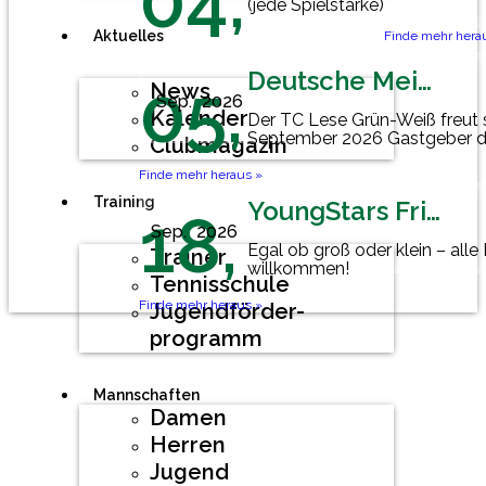
04,
(jede Spielstärke)
Aktuelles
Finde mehr hera
Deutsche Meisterschaft Herren 60
05,
News
Sep.
2026
Kalender
Der TC Lese Grün-Weiß freut 
September 2026 Gastgeber d
Clubmagazin
Mannschaftsmeisterschaft der
Finde mehr heraus »
Training
YoungStars Friday
18,
Sep.
2026
Egal ob groß oder klein – alle
Trainer
willkommen!
Tennisschule
Finde mehr heraus »
Jugendförder-
programm
Mannschaften
Damen
Herren
Jugend