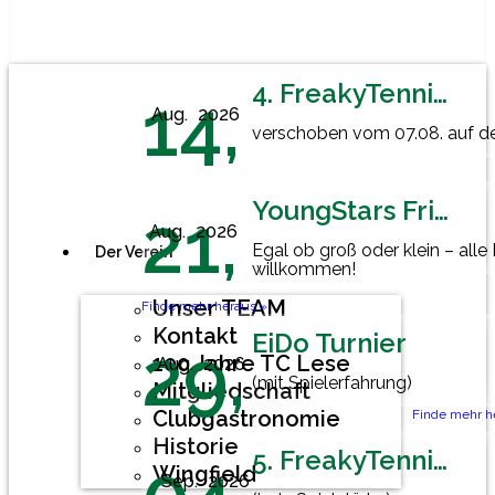
4. FreakyTennisFriday
14,
Aug.
2026
verschoben vom 07.08. auf den
YoungStars Friday
21,
Aug.
2026
Egal ob groß oder klein – alle
Der Verein
willkommen!
Unser TEAM
Finde mehr heraus »
Kontakt
EiDo Turnier
29,
100 Jahre TC Lese
Aug.
2026
(mit Spielerfahrung)
Mitgliedschaft
Clubgastronomie
Finde mehr h
Historie
5. FreakyTennisFriday
Wingfield
Sep.
2026