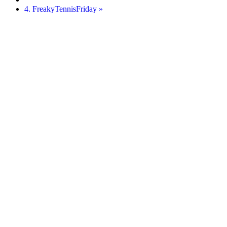
4. FreakyTennisFriday
»
Startseite
Kontakt
Impressum
Datenschutz
Aktuelle Platzbelegung
TVM Mannschaftsmeldungen und Spieltermine