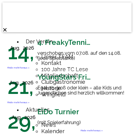
✕
4. FreakyTennisFriday
Der Verein
14,
Aug.
2026
verschoben vom 07.08. auf den 14.08.
Unser TEAM
(jede Spielstärke)
Kontakt
Finde mehr heraus »
100 Jahre TC Lese
Mitgliedschaft
YoungStars Friday
21,
Clubgastronomie
Aug.
2026
Egal ob groß oder klein – alle Kids und
Historie
Jugendlichen sind herzlich willkommen!
Wingfield
Finde mehr heraus »
Aktuelles
EiDo Turnier
29,
Aug.
2026
(mit Spielerfahrung)
News
Kalender
Finde mehr heraus »