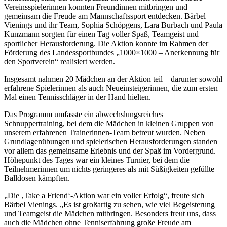
Vereinsspielerinnen konnten Freundinnen mitbringen und
gemeinsam die Freude am Mannschaftssport entdecken. Bärbel
Vienings und ihr Team, Sophia Schöpgens, Lara Burbach und Paula
Kunzmann sorgten für einen Tag voller Spaß, Teamgeist und
sportlicher Herausforderung. Die Aktion konnte im Rahmen der
Förderung des Landessportbundes „1000×1000 – Anerkennung für
den Sportverein“ realisiert werden.
Insgesamt nahmen 20 Mädchen an der Aktion teil – darunter sowohl
erfahrene Spielerinnen als auch Neueinsteigerinnen, die zum ersten
Mal einen Tennisschläger in der Hand hielten.
Das Programm umfasste ein abwechslungsreiches
Schnuppertraining, bei dem die Mädchen in kleinen Gruppen von
unserem erfahrenen Trainerinnen-Team betreut wurden. Neben
Grundlagenübungen und spielerischen Herausforderungen standen
vor allem das gemeinsame Erlebnis und der Spaß im Vordergrund.
Höhepunkt des Tages war ein kleines Turnier, bei dem die
Teilnehmerinnen um nichts geringeres als mit Süßigkeiten gefüllte
Balldosen kämpften.
„Die ‚Take a Friend‘-Aktion war ein voller Erfolg“, freute sich
Bärbel Vienings. „Es ist großartig zu sehen, wie viel Begeisterung
und Teamgeist die Mädchen mitbringen. Besonders freut uns, dass
auch die Mädchen ohne Tenniserfahrung große Freude am