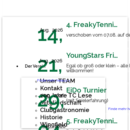
4. FreakyTennisFriday
14,
Aug.
2026
verschoben vom 07.08. auf den
YoungStars Friday
21,
Aug.
2026
Egal ob groß oder klein – alle
Der Verein
willkommen!
Unser TEAM
Finde mehr heraus »
Kontakt
EiDo Turnier
29,
100 Jahre TC Lese
Aug.
2026
(mit Spielerfahrung)
Mitgliedschaft
Clubgastronomie
Finde mehr h
Historie
5. FreakyTennisFriday
Wingfield
Sep.
2026