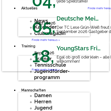
04,
(jede Spielstärke)
Aktuelles
Finde mehr hera
Deutsche Meisterschaft Herren 60
05,
News
Sep.
2026
Kalender
Der TC Lese Grün-Weiß freut 
September 2026 Gastgeber d
Clubmagazin
Mannschaftsmeisterschaft der
Finde mehr heraus »
Training
YoungStars Friday
18,
Sep.
2026
Egal ob groß oder klein – alle
Trainer
willkommen!
Tennisschule
Finde mehr heraus »
Jugendförder-
programm
Mannschaften
Damen
Herren
Jugend