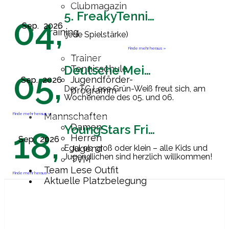
Clubmagazin
5. FreakyTennisFriday
04,
Sep.
2026
Training
(jede Spielstärke)
Finde mehr heraus »
Trainer
Deutsche Meisterschaft Herren 60
Tennisschule
05,
Jugendförder-
Sep.
2026
Der TC Lese Grün-Weiß freut sich, am
programm
Wochenende des 05. und 06.
September 2026 Gastgeber der
Endrunde zur Deutschen
Finde mehr heraus »
Mannschaften
Mannschaftsmeisterschaft der Herren
Damen
YoungStars Friday
18,
60 zu sein. Ab
[…]
Herren
Sep.
2026
Egal ob groß oder klein – alle Kids und
Jugend
Jugendlichen sind herzlich willkommen!
TVM
Team Lese Outfit
Finde mehr heraus »
Aktuelle Platzbelegung