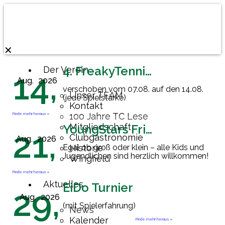
✕
4. FreakyTennisFriday
Der Verein
14,
Aug.
2026
verschoben vom 07.08. auf den 14.08.
Unser TEAM
(jede Spielstärke)
Kontakt
Finde mehr heraus »
100 Jahre TC Lese
Mitgliedschaft
YoungStars Friday
21,
Clubgastronomie
Aug.
2026
Egal ob groß oder klein – alle Kids und
Historie
Jugendlichen sind herzlich willkommen!
Wingfield
Finde mehr heraus »
Aktuelles
EiDo Turnier
29,
Aug.
2026
(mit Spielerfahrung)
News
Kalender
Finde mehr heraus »