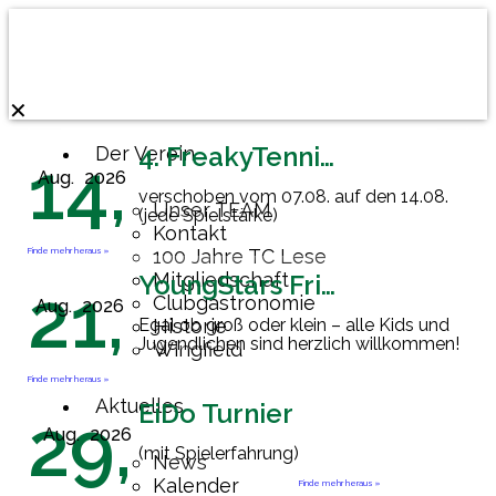
✕
4. FreakyTennisFriday
Der Verein
14,
Aug.
2026
verschoben vom 07.08. auf den 14.08.
Unser TEAM
(jede Spielstärke)
Kontakt
Finde mehr heraus »
100 Jahre TC Lese
Mitgliedschaft
YoungStars Friday
21,
Clubgastronomie
Aug.
2026
Egal ob groß oder klein – alle Kids und
Historie
Jugendlichen sind herzlich willkommen!
Wingfield
Finde mehr heraus »
Aktuelles
EiDo Turnier
29,
Aug.
2026
(mit Spielerfahrung)
News
Kalender
Finde mehr heraus »