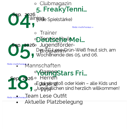
Clubmagazin
5. FreakyTennisFriday
04,
Sep.
2026
Training
(jede Spielstärke)
Finde mehr heraus »
Trainer
Deutsche Meisterschaft Herren 60
Tennisschule
05,
Jugendförder-
Sep.
2026
Der TC Lese Grün-Weiß freut sich, am
programm
Wochenende des 05. und 06.
September 2026 Gastgeber der
Endrunde zur Deutschen
Finde mehr heraus »
Mannschaften
Mannschaftsmeisterschaft der Herren
Damen
YoungStars Friday
18,
60 zu sein. Ab
[…]
Herren
Sep.
2026
Egal ob groß oder klein – alle Kids und
Jugend
Jugendlichen sind herzlich willkommen!
TVM
Team Lese Outfit
Finde mehr heraus »
Aktuelle Platzbelegung