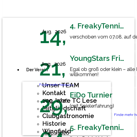
4. FreakyTennisFriday
14,
Aug.
2026
verschoben vom 07.08. auf den
YoungStars Friday
21,
Aug.
2026
Egal ob groß oder klein – alle
Der Verein
willkommen!
Unser TEAM
Finde mehr heraus »
Kontakt
EiDo Turnier
29,
100 Jahre TC Lese
Aug.
2026
(mit Spielerfahrung)
Mitgliedschaft
Clubgastronomie
Finde mehr h
Historie
5. FreakyTennisFriday
Wingfield
Sep.
2026