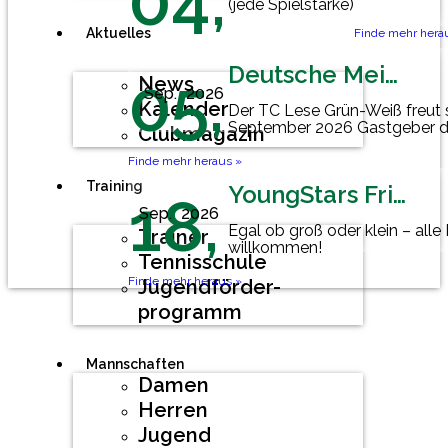
04,
(jede Spielstärke)
Aktuelles
Finde mehr hera
Deutsche Meisterschaft Herren 60
05,
News
Sep.
2026
Kalender
Der TC Lese Grün-Weiß freut 
September 2026 Gastgeber d
Clubmagazin
Mannschaftsmeisterschaft der
Finde mehr heraus »
Training
YoungStars Friday
18,
Sep.
2026
Egal ob groß oder klein – alle
Trainer
willkommen!
Tennisschule
Finde mehr heraus »
Jugendförder-
programm
Mannschaften
Damen
Herren
Jugend