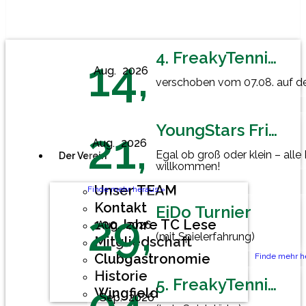
4. FreakyTennisFriday
14,
Aug.
2026
verschoben vom 07.08. auf den
YoungStars Friday
21,
Aug.
2026
Egal ob groß oder klein – alle
Der Verein
willkommen!
Unser TEAM
Finde mehr heraus »
Kontakt
EiDo Turnier
29,
100 Jahre TC Lese
Aug.
2026
(mit Spielerfahrung)
Mitgliedschaft
Clubgastronomie
Finde mehr h
Historie
5. FreakyTennisFriday
Wingfield
Sep.
2026