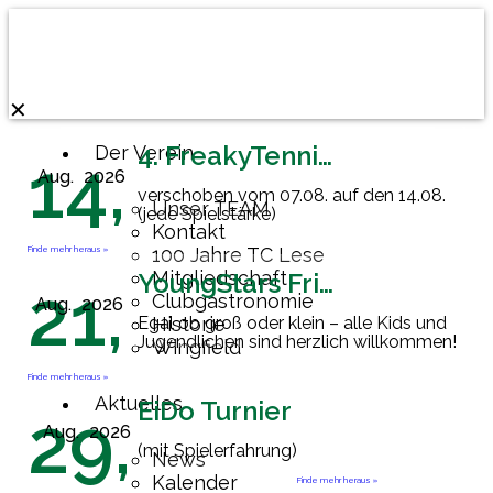
✕
4. FreakyTennisFriday
Der Verein
14,
Aug.
2026
verschoben vom 07.08. auf den 14.08.
Unser TEAM
(jede Spielstärke)
Kontakt
Finde mehr heraus »
100 Jahre TC Lese
Mitgliedschaft
YoungStars Friday
21,
Clubgastronomie
Aug.
2026
Egal ob groß oder klein – alle Kids und
Historie
Jugendlichen sind herzlich willkommen!
Wingfield
Finde mehr heraus »
Aktuelles
EiDo Turnier
29,
Aug.
2026
(mit Spielerfahrung)
News
Kalender
Finde mehr heraus »