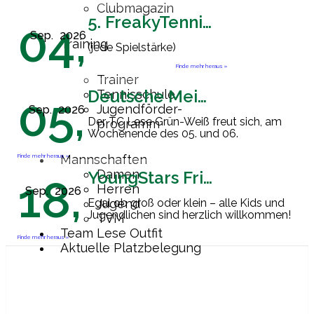
Clubmagazin
5. FreakyTennisFriday
04,
Sep.
2026
Training
(jede Spielstärke)
Finde mehr heraus »
Trainer
Deutsche Meisterschaft Herren 60
Tennisschule
05,
Jugendförder-
Sep.
2026
Der TC Lese Grün-Weiß freut sich, am
programm
Wochenende des 05. und 06.
September 2026 Gastgeber der
Endrunde zur Deutschen
Finde mehr heraus »
Mannschaften
Mannschaftsmeisterschaft der Herren
Damen
YoungStars Friday
18,
60 zu sein. Ab
[…]
Herren
Sep.
2026
Egal ob groß oder klein – alle Kids und
Jugend
Jugendlichen sind herzlich willkommen!
TVM
Team Lese Outfit
Finde mehr heraus »
Aktuelle Platzbelegung