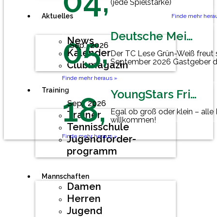
04,
(jede Spielstärke)
Aktuelles
Finde mehr hera
Deutsche Meisterschaft Herren 60
05,
News
Sep.
2026
Kalender
Der TC Lese Grün-Weiß freut 
September 2026 Gastgeber d
Clubmagazin
Mannschaftsmeisterschaft der
Finde mehr heraus »
Training
YoungStars Friday
18,
Sep.
2026
Egal ob groß oder klein – alle
Trainer
willkommen!
Tennisschule
Finde mehr heraus »
Jugendförder-
programm
Mannschaften
Damen
Herren
Jugend