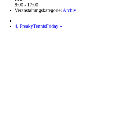
8:00 - 17:00
Veranstaltungskategorie:
Archiv
4. FreakyTennisFriday
»
Startseite
Kontakt
Impressum
Datenschutz
Aktuelle Platzbelegung